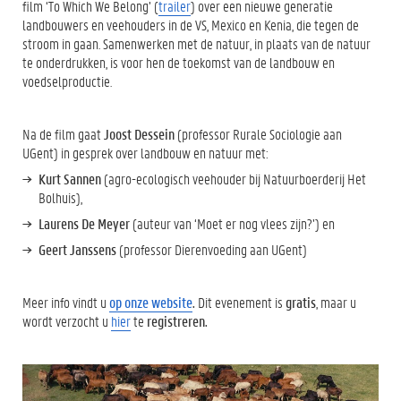
film ‘To Which We Belong’ (
trailer
) over een nieuwe generatie
landbouwers en veehouders in de VS, Mexico en Kenia, die tegen de
stroom in gaan. Samenwerken met de natuur, in plaats van de natuur
te onderdrukken, is voor hen de toekomst van de landbouw en
voedselproductie.
Na de film gaat
Joost Dessein
(professor Rurale Sociologie aan
UGent) in gesprek over landbouw en natuur met:
Kurt Sannen
(agro-ecologisch veehouder bij Natuurboerderij Het
Bolhuis),
Laurens De Meyer
(auteur van ‘Moet er nog vlees zijn?’) en
Geert Janssens
(professor Dierenvoeding aan UGent)
Meer info vindt u
op onze website
.
Dit evenement is
gratis
, maar u
wordt verzocht u
hier
te
registreren.